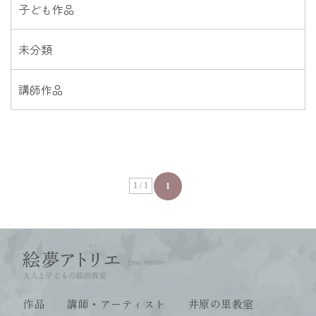
子ども作品
未分類
講師作品
1 / 1
1
作品
講師・アーティスト
井原の里教室