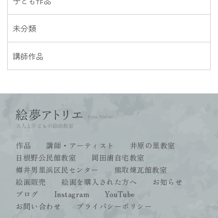
子ども作品
未分類
講師作品
作品
講師・アーティスト
井原の里教室
日根野公民館教室
岡田浦自宅教室
樽井男里浜区民センター
熊取煉瓦館教室
絵画販売
絵画を購入された方へ
お知らせ
ブログ
Instagram
YouTube
お問い合わせ
プライバシーポリシー