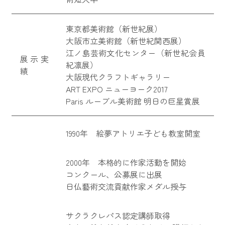
東京都美術館（新世紀展）
大阪市立美術館（新世紀関西展）
江ノ島芸術文化センター（新世紀会員
展示実
紀凛展）
績
大阪現代クラフトギャラリー
ART EXPO ニューヨーク2017
Paris ルーブル美術館 明日の巨星賞展
1990年 絵夢アトリエ子ども教室開室
2000年 本格的に作家活動を開始
コンクール、公募展に出展
日仏藝術交流貢献作家メダル授与
サクラクレパス認定講師取得