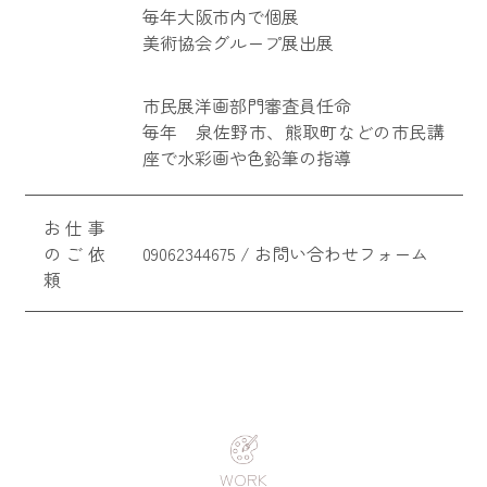
毎年大阪市内で個展
美術協会グループ展出展
市民展洋画部門審査員任命
毎年 泉佐野市、熊取町などの市民講
座で水彩画や色鉛筆の指導
お仕事
のご依
09062344675
/
お問い合わせフォーム
頼
WORK