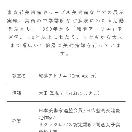
東京都美術館やルーブル美術館などでの展示
実績、美術の中学講師など多岐にわたる活動
を活かし、
1990年から「絵夢アトリエ」を
運営。
30年以上にわたり、子どもから大人
まで幅広い年齢層に美術指導を行っていま
す。
教室名
絵夢アトリエ（Emu Atelier）
講師
大田 眞規子（おおた まきこ）
日本美術家連盟会員/日仏藝術交流認
定作家/
経歴
サクラクレパス認定講師/関西女子美
術短大卒